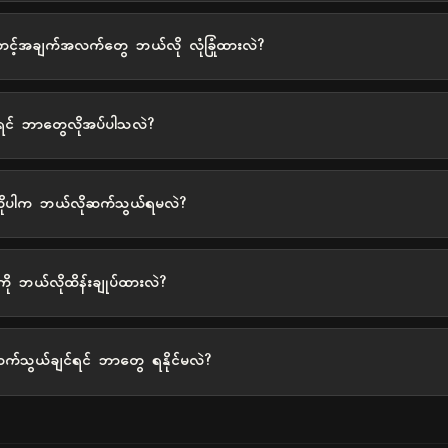
ောင့်အချက်အလက်တွေ ဘယ်လို လုံခြုံထားလဲ?
ုရင် ဘာတွေလိုအပ်ပါသလဲ?
လိုပါက ဘယ်လိုဆက်သွယ်ရမလဲ?
ု ဘယ်လိုထိန်းချုပ်ထားလဲ?
ဆက်သွယ်ချင်ရင် ဘာတွေ ရနိုင်မလဲ?