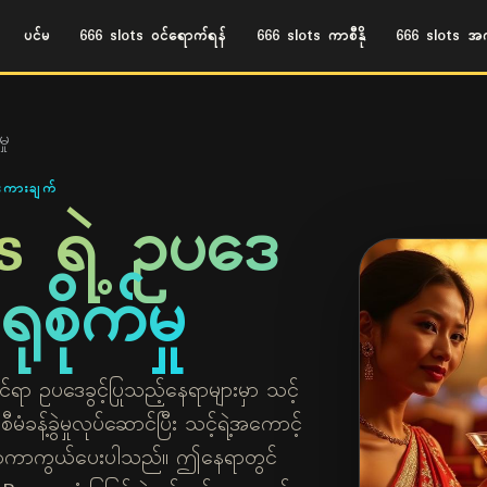
ပင်မ
666 slots ဝင်ရောက်ရန်
666 slots ကာစီနို
666 slots အက
ှု
ုးကားချက်
s ရဲ့ ဥပဒေ
ရုစိုက်မှု
င်ရာ ဥပဒေခွင့်ပြုသည့်နေရာများမှာ သင့်
ီမံခန့်ခွဲမှုလုပ်ဆောင်ပြီး သင့်ရဲ့အကောင့်
ပ်စွာကာကွယ်ပေးပါသည်။ ဤနေရာတွင်