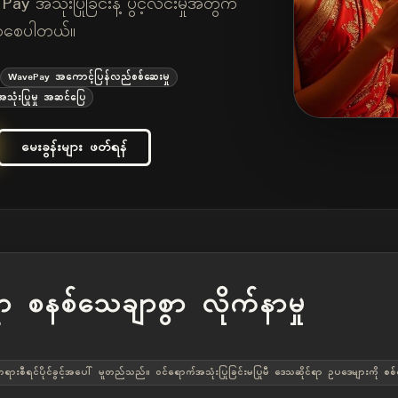
 အသုံးပြုခြင်းနဲ့ ပွင့်လင်းမှုအတွက်
ာစေပါတယ်။
WavePay အကောင့်ပြန်လည်စစ်ဆေးမှု
ုံးပြုမှု အဆင်ပြေ
မေးခွန်းများ ဖတ်ရန်
 စနစ်သေချာစွာ လိုက်နာမှု
ည် တရားစီရင်ပိုင်ခွင့်အပေါ် မူတည်သည်။ ဝင်ရောက်အသုံးပြုခြင်းမပြုမီ ဒေသဆိုင်ရာ ဥပဒေများကို