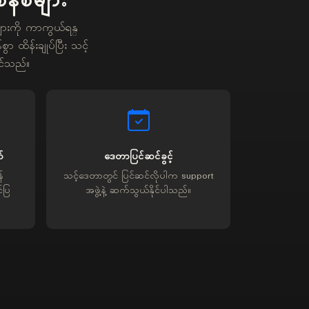
စနစ်များ
ားကို ကာကွယ်ရန္
ာ ထိန်းချုပ်ပြီး သင့်
ုင်သည်။
်
ဒေတာပြင်ဆင်ခွင့်
်
သင့်ဒေတာတွင် ပြင်ဆင်လိုပါက support
်ပြ
အဖွဲ့နဲ့ ဆက်သွယ်နိုင်ပါသည်။