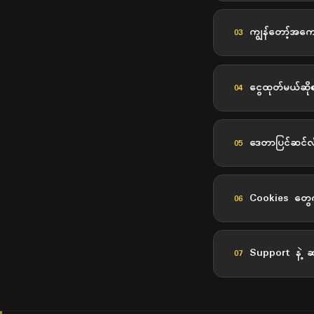
ကျွန်တော့်အက
03
ငွေထုတ်မယ်ဆိ
04
ဒေတာပြင်ဆင်
05
Cookies တွေကိ
06
Support နဲ့ 
07