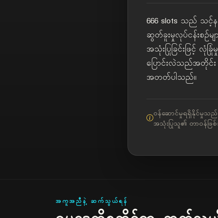
666 slots သည် သင့်နဂိ
ဆွတ်ခူးမှုလုပ်ငန်းစဉ
အသုံးပြုခြင်းဖြင့် လု
ပြောင်းလဲသည်အတိုင်း က
အတတ်ပါသည်။
ဝန်ဆောင်မှုရရှိနိုင်မှ
အသုံးပြုသူ၏ တာဝန်ဖြစ
အကူအညီနဲ့ ဆက်သွယ်ရန်