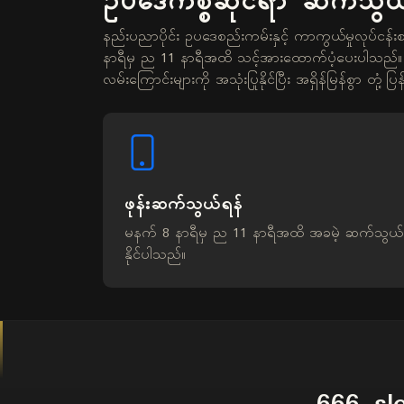
ဥပဒေကိစ္စဆိုင်ရာ ဆက်သွယ
နည်းပညာပိုင်း ဥပဒေစည်းကမ်းနှင့် ကာကွယ်မှုလုပ်ငန်းစ
နာရီမှ ည 11 နာရီအထိ သင့်အားထောက်ပံ့ပေးပါသည်။ အီး
လမ်းကြောင်းများကို အသုံးပြုနိုင်ပြီး အရှိန်မြန်စွာ တုံ့ပ
ဖုန်းဆက်သွယ်ရန်
မနက် 8 နာရီမှ ည 11 နာရီအထိ အခမဲ့ ဆက်သွယ်
နိုင်ပါသည်။