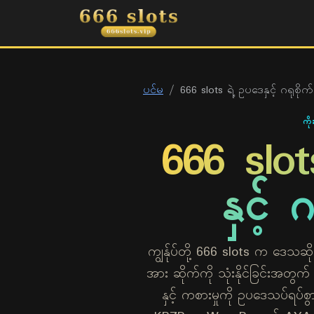
666 slots
ပင်မ
666 slots ရဲ့ ဥပဒေနှင့် ဂရုစိုက်မ
ကိ
666 slot
နှင့် ဂ
ကျွန်ုပ်တို့ 666 slots က ဒေသဆို
အား ဆိုက်ကို သုံးနိုင်ခြင်းအတွက် စ
နှင့် ကစားမှုကို ဥပဒေသပ်ရ