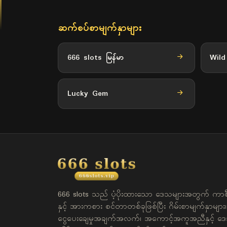
ဆက်စပ်စာမျက်နှာများ
666 slots မြန်မာ
Wil
Lucky Gem
666 slots သည် ပံ့ပိုးထားသော ဒေသများအတွက် ကာစီန
နှင့် အားကစား စင်တာတစ်ခုဖြစ်ပြီး ဂိမ်းစာမျက်နှာများ၊
ငွေပေးချေမှုအချက်အလက်၊ အကောင့်အကူအညီနှင့် ဒ