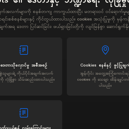
ts ၏ ဒေတာနှင့် ဘဏ္ဍာရေး လုံခြုံမှု
ျက်အလက်များကို စနစ်တကျ ကာကွယ်ထားပြီး မတရားဝင် ဝင်ရောက်မှုမျ
င်းစစ်စနစ်များနှင့် ကိုင်တွယ်ထားပါသည်။ cookies အသုံးပြုမှုကို မှန်ကန်စွ
ချက်အရ ဒေတာ ပြင်ဆင်ခြင်း၊ ဖယ်ရှားခြင်းတို့ကို လျင်မြန်စွာ ဆောင်ရွက်နိ
ဒေတာသိုလှောင်မှု အစီအစဉ်
Cookies စနစ်နှင့် ခွင့်ပြုချက
းစွဲသူများရဲ့ ကိုယ်ပိုင်အချက်အလက်
အွန်လိုင်း အတွေ့အကြုံကောင်းရန
ကို လုံခြုံစွာ သိမ်းဆည်းထားပါသည်။
cookies ကို သေချာ ထိန်းချုပ်တင
ပါသည်။
က်သွယ်ရန် လမ်းကြောင်းများ