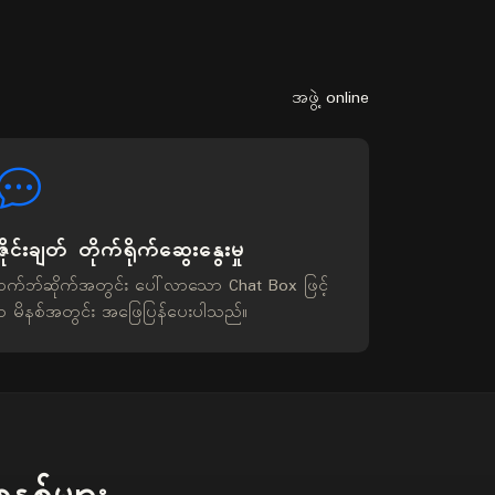
အဖွဲ့ online
ဇိုင်းချတ် တိုက်ရိုက်ဆွေးနွေးမှု
ဝက်ဘ်ဆိုက်အတွင်း ပေါ်လာသော Chat Box ဖြင့်
၁ မိနစ်အတွင်း အဖြေပြန်ပေးပါသည်။