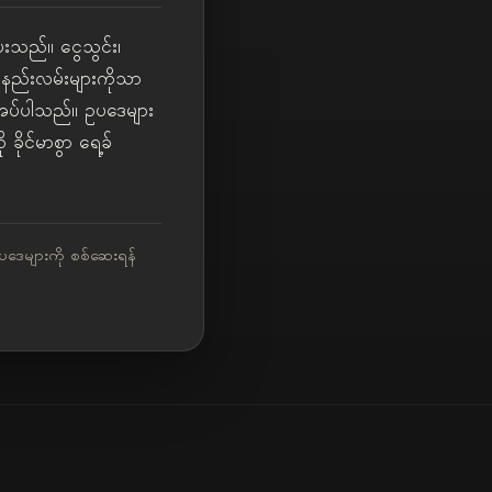
ေးသည်။ ငွေသွင်း၊
ုနည်းလမ်းများကိုသာ
လိုအပ်ပါသည်။ ဥပဒေများ
ခိုင်မာစွာ ရေ့ခ်
 ဥပဒေများကို စစ်ဆေးရန်