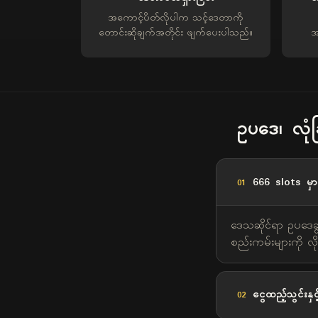
အကောင့်ပိတ်လိုပါက သင့်ဒေတာကို
တောင်းဆိုချက်အတိုင်း ဖျက်ပေးပါသည်။
အ
ဥပဒေ၊ လုံခ
666 slots မှာ
01
ဒေသဆိုင်ရာ ဥပဒေခွင
စည်းကမ်းများကို 
ငွေထည့်သွင်းန
02