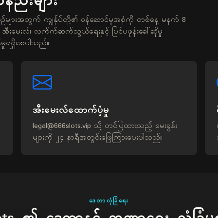
်နည်းများ
ဉ်များအတွက် ကျွန်ုပ်တို့၏ ဝန်ဆောင်မှုအစုံကို တစ်နေ့ မနက် 8
မေးလ်၊ လက်က်ဆက်သွယ်ရေးနှင့် ပြင်ပဖုန်းခေါ်ဆိုမှု
ြန်မှုရရှိစေပါသည်။
အီးမေးလ်ထောက်ပံ့မှု
legal@666slots.vip
သို့ တင်ပြထားသည့် မေးခွန်း
များကို ၂၄ နာရီအတွင်းဖြေကြားပေးပါသည်။
ဒေတာလုံခြုံရေး