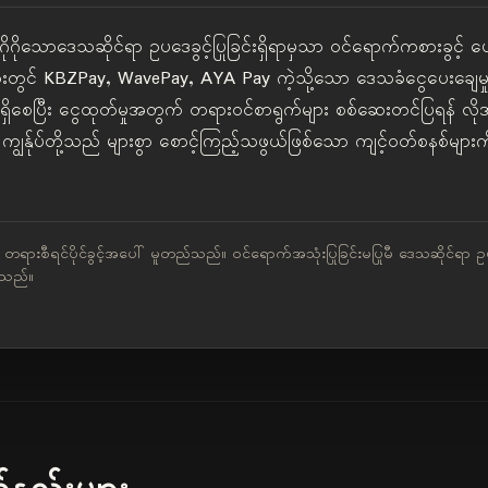
ုဂိုသောဒေသဆိုင်ရာ ဥပဒေခွင့်ပြုခြင်းရှိရာမှသာ ဝင်ရောက်ကစားခွင့် ပ
်များတွင် KBZPay, WavePay, AYA Pay ကဲ့သို့သော ဒေသခံငွေပေးချေမှ
ံခြုံမှုရှိစေပြီး ငွေထုတ်မှုအတွက် တရားဝင်စာရွက်များ စစ်ဆေးတင်ပြရန် 
ျွန်ုပ်တို့သည် များစွာ စောင့်ကြည့်သဖွယ်ဖြစ်သော ကျင့်ဝတ်စနစ်များကို 
ုသည် တရားစီရင်ပိုင်ခွင့်အပေါ် မူတည်သည်။ ဝင်ရောက်အသုံးပြုခြင်းမပြုမီ ဒေသဆိုင်ရာ
်သည်။