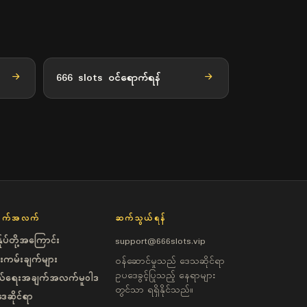
666 slots ဝင်ရောက်ရန်
ျက်အလက်
ဆက်သွယ်ရန်
်ုပ်တို့အကြောင်း
support@666slots.vip
းကမ်းချက်များ
ဝန်ဆောင်မှုသည် ဒေသဆိုင်ရာ
ဥပဒေခွင့်ပြုသည့် နေရာများ
ုယ်ရေးအချက်အလက်မူဝါဒ
တွင်သာ ရရှိနိုင်သည်။
ေဆိုင်ရာ