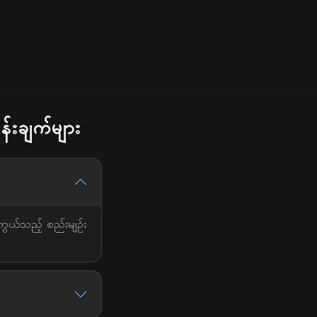
န်းချက်များ
ာကွယ်သည့် စည်းမျဉ်း