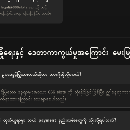
legal@666slots.vip
သို့ သင့်
ကြောင်းအရာ ပြောပြနိုင်ပါတယ်။
ြုံရေးနှင့် ဒေတာကာကွယ်မှုအကြောင်း မေးမြ
 ဥပဒေခွင့်ပြုထားတယ်ဆိုတာ ဘာကိုဆိုလိုတာလဲ?
့်ပြုသော နေရာများမှာသာ 666 slots ကို သုံးနိုင်ခြင်းဖြစ်ပြီး ဤနေရာက
လိုက်နာထားကြောင်း သေချာစေပါသည်။
ှင့် ထုတ်ယူရာမှာ ဘယ် payment နည်းလမ်းတွေကို သုံးလို့ရပါသလဲ?