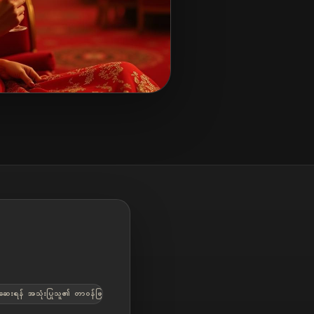
 စစ်ဆေးရန် အသုံးပြုသူ၏ တာဝန်ဖြစ်သည်။