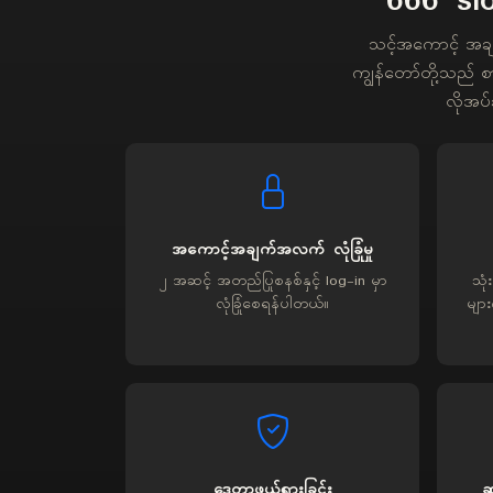
666 slo
သင့်အကောင့် အခ
ကျွန်တော်တို့သည် စာရ
လိုအပ်
အကောင့်အချက်အလက် လုံခြုံမှု
၂ အဆင့် အတည်ပြုစနစ်နှင့် log-in မှာ
သုံ
လုံခြုံစေရန်ပါတယ်။
များ
ဒေတာဖယ်ရှားခြင်း
ဆ