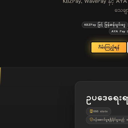
KBZPay, WavePay နှင့် AYA Pay
သေချ
KBZPay ဖြင့် မြန်ဆန်သွင်းငွေ
AYA Pay အသ
ဂိမ်းကြည့်ရန်
ဥပဒေရေးရာ
666 slots
ဝန်ဆောင်မှုရရှိနိုင်မှုသ